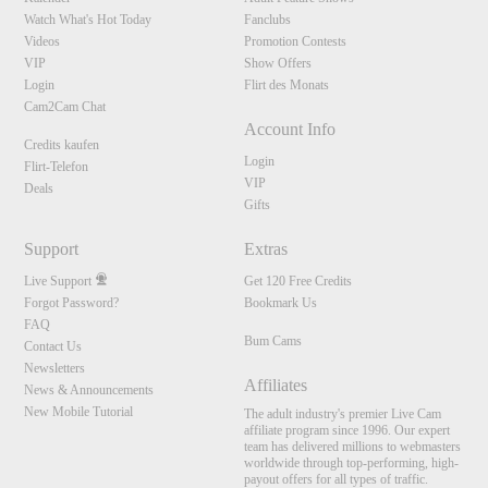
Watch What's Hot Today
Fanclubs
Videos
Promotion Contests
VIP
Show Offers
Login
Flirt des Monats
Cam2Cam Chat
Account Info
Credits kaufen
Login
Flirt-Telefon
VIP
Deals
Gifts
Support
Extras
Live Support
Get 120 Free Credits
Forgot Password?
Bookmark Us
FAQ
Bum Cams
Contact Us
Newsletters
Affiliates
News & Announcements
New Mobile Tutorial
The adult industry's premier Live Cam
affiliate program since 1996. Our expert
team has delivered millions to webmasters
worldwide through top-performing, high-
payout offers for all types of traffic.