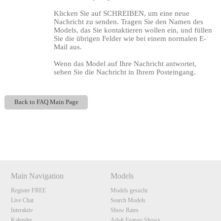
Klicken Sie auf SCHREIBEN, um eine neue
Nachricht zu senden. Tragen Sie den Namen des
Models, das Sie kontaktieren wollen ein, und füllen
Sie die übrigen Felder wie bei einem normalen E-
Mail aus.
Wenn das Model auf Ihre Nachricht antwortet,
sehen Sie die Nachricht in Ihrem Posteingang.
120
Back to FAQ Main Page
Show
Show
Show
Show
DM
DM
DM
DM
F
R
E
E
C
R
E
DI
T
Main Navigation
Models
S
Register FREE
Models gesucht
Live Chat
Search Models
Interaktiv
Show Rates
Kalender
Adult Feature Shows