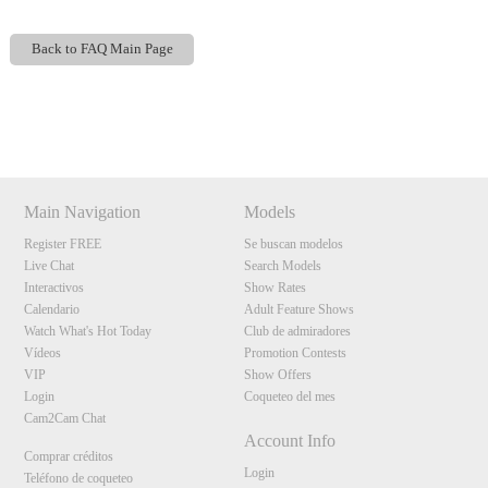
Back to FAQ Main Page
Show
Show
Show
Show
DM
DM
DM
DM
120
Main Navigation
Models
Register FREE
Se buscan modelos
Live Chat
Search Models
Interactivos
Show Rates
F
R
E
E
C
R
E
DI
T
Calendario
Adult Feature Shows
S
Watch What's Hot Today
Club de admiradores
Vídeos
Promotion Contests
VIP
Show Offers
Login
Coqueteo del mes
Cam2Cam Chat
Account Info
Comprar créditos
Login
Teléfono de coqueteo