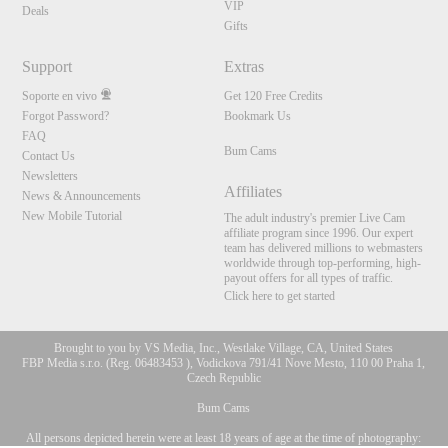
VIP
Deals
Gifts
Support
Extras
Soporte en vivo
Get 120 Free Credits
Forgot Password?
Bookmark Us
FAQ
Bum Cams
Contact Us
Newsletters
Affiliates
News & Announcements
New Mobile Tutorial
The adult industry's premier Live Cam
affiliate program since 1996. Our expert
team has delivered millions to webmasters
worldwide through top-performing, high-
payout offers for all types of traffic.
Click here to get started
Brought to you by VS Media, Inc., Westlake Village, CA, United States
FBP Media s.r.o. (Reg. 06483453 ), Vodickova 791/41 Nove Mesto, 110 00 Praha 1,
Czech Republic
Bum Cams
All persons depicted herein were at least 18 years of age at the time of photography:
10:00