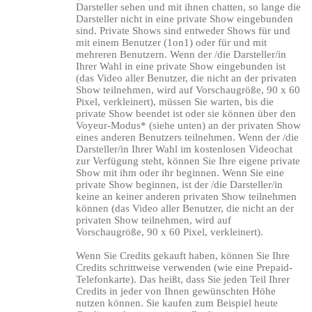
Darsteller sehen und mit ihnen chatten, so lange die
Darsteller nicht in eine private Show eingebunden
sind. Private Shows sind entweder Shows für und
mit einem Benutzer (1on1) oder für und mit
mehreren Benutzern. Wenn der /die Darsteller/in
Ihrer Wahl in eine private Show eingebunden ist
(das Video aller Benutzer, die nicht an der privaten
Show teilnehmen, wird auf Vorschaugröße, 90 x 60
Pixel, verkleinert), müssen Sie warten, bis die
private Show beendet ist oder sie können über den
Voyeur-Modus* (siehe unten) an der privaten Show
eines anderen Benutzers teilnehmen. Wenn der /die
Darsteller/in Ihrer Wahl im kostenlosen Videochat
zur Verfügung steht, können Sie Ihre eigene private
Show mit ihm oder ihr beginnen. Wenn Sie eine
private Show beginnen, ist der /die Darsteller/in
keine an keiner anderen privaten Show teilnehmen
können (das Video aller Benutzer, die nicht an der
privaten Show teilnehmen, wird auf
Vorschaugröße, 90 x 60 Pixel, verkleinert).
Wenn Sie Credits gekauft haben, können Sie Ihre
Credits schrittweise verwenden (wie eine Prepaid-
Telefonkarte). Das heißt, dass Sie jeden Teil Ihrer
Credits in jeder von Ihnen gewünschten Höhe
nutzen können. Sie kaufen zum Beispiel heute