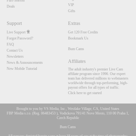
Flirt-Telefon
VIP
Deals
Gifts
Support
Extras
Live Support
Get 120 Free Credits
Forgot Password?
Bookmark Us
FAQ
Bum Cams
Contact Us
Newsletters
Affiliates
News & Announcements
New Mobile Tutorial
The adult industry's premier Live Cam
affiliate program since 1996. Our expert
team has delivered millions to webmasters
worldwide through top-performing, high-
payout offers for all types of traffic.
Click here to get started
Brought to you by VS Media, Inc., Westlake Village, CA, United States
10:00
FBP Media s.r.o. (Reg. 06483453 ), Vodickova 791/41 Nove Mesto, 110 00 Praha 1,
Czech Republic
Bum Cams
CLAIM YOUR BONUS