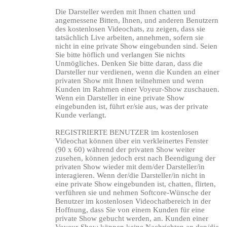
Die Darsteller werden mit Ihnen chatten und
120
angemessene Bitten, Ihnen, und anderen Benutzern
des kostenlosen Videochats, zu zeigen, dass sie
tatsächlich Live arbeiten, annehmen, sofern sie
nicht in eine private Show eingebunden sind. Seien
Sie bitte höflich und verlangen Sie nichts
Unmögliches. Denken Sie bitte daran, dass die
Darsteller nur verdienen, wenn die Kunden an einer
F
R
E
E
C
R
E
DI
T
privaten Show mit Ihnen teilnehmen und wenn
Kunden im Rahmen einer Voyeur-Show zuschauen.
S
Wenn ein Darsteller in eine private Show
eingebunden ist, führt er/sie aus, was der private
Kunde verlangt.
REGISTRIERTE BENUTZER im kostenlosen
Videochat können über ein verkleinertes Fenster
(90 x 60) während der privaten Show weiter
zusehen, können jedoch erst nach Beendigung der
privaten Show wieder mit dem/der Darsteller/in
interagieren. Wenn der/die Darsteller/in nicht in
eine private Show eingebunden ist, chatten, flirten,
verführen sie und nehmen Softcore-Wünsche der
Benutzer im kostenlosen Videochatbereich in der
Hoffnung, dass Sie von einem Kunden für eine
private Show gebucht werden, an. Kunden einer