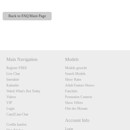
Back to FAQ Main Page
Show
Show
Show
Show
DM
DM
DM
DM
Main Navigation
Models
Register FREE
Models gesucht
Live Chat
Search Models
Interaktiv
Show Rates
Kalender
Adult Feature Shows
Watch What's Hot Today
Fanclubs
Videos
Promotion Contests
VIP
Show Offers
Login
Flirt des Monats
Cam2Cam Chat
Account Info
Credits kaufen
Login