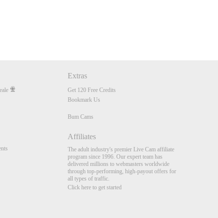
Extras
eale
Get 120 Free Credits
Bookmark Us
Bum Cams
Affiliates
nts
The adult industry's premier Live Cam affiliate
program since 1996. Our expert team has
delivered millions to webmasters worldwide
through top-performing, high-payout offers for
all types of traffic.
Click here to get started