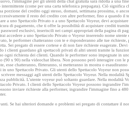
 nuovo, l'immagine per gli utenti della chat gratuita sarà ridotta a una fi
do intermittente (come per una carta telefonica prepagata). Ciò significa c
 una porzione del credito oggi stesso, domani, settimana prossima, o anco
cessivamente il resto del credito con altre performer, fino a quando il t
ecipare a uno Spettacolo Privato o a uno Spettacolo Voyeur, devi acquista
a di pagamento, che ti offre la possibilità di acquistare crediti tramit
password esclusivi, inseriscili nei campi appropriati della pagina di pa
LIMITED TIME OFFER!
otrai accedere a uno Spettacolo Privato o Voyeur inserendo nome utente
to, le performer chatteranno con te e risponderanno alle tue richieste, pe
retta. Sei pregato di essere cortese e di non fare richieste esagerate. D
 i clienti guardano gli spettacoli privati di altri utenti tramite la fun
ano ogni richiesta dei clienti. Quando le performer sono impegnate in
o (90 x 90) nella videochat libera. Non possono però interagire con le 
, esse chatteranno, flirteranno, si metteranno in mostra o esaudiranno ric
120
si in uno Spettacolo Privato. Gli utenti dello Spettacolo Voyeur non poss
 scrivere messaggi agli utenti dello Spettacolo Voyeur. Nella modalità 
nza pubblicità. L'utente voyeur può soltanto guardare. Nella modalità Vo
colo Privato. I clienti dello Spettacolo Voyeur possono ingrandire l'imm
sono inviare richieste alla performer, ingrandire l'immagine fino a 480 
ter.
FREE CREDITS
nti. Se hai ulteriori domande o problemi sei pregato di contattare il no