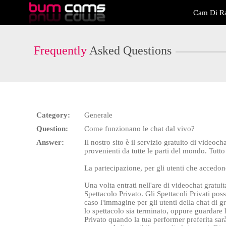
Live
Cam Di Ra
Cams
User
status
Frequently
Asked Questions
Category:
Generale
Question:
Come funzionano le chat dal vivo?
Answer:
Il nostro sito è il servizio gratuito di vide
provenienti da tutte le parti del mondo. Tutto 
La partecipazione, per gli utenti che accedon
Una volta entrati nell'are di videochat gratu
Spettacolo Privato. Gli Spettacoli Privati pos
caso l'immagine per gli utenti della chat di 
lo spettacolo sia terminato, oppure guardare l
Privato quando la tua performer preferita sarà