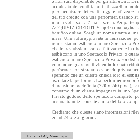
e non sarà disponibile per gli altri utenti. Di
acquistato dei crediti, puoi utilizzarli in mo
puoi acquistare dei crediti oggi e utilizzare
del tuo credito con una performer, usando suc
in una volta sola. E' tua la scelta. Per part
ACQUISTA CREDITI. Si aprirà una pagina sicur
bonifico online. Scegli un nome utente e una 
invia. Una volta approvata la transazione, p
non si stanno esibendo in uno Spettacolo Priva
che le trasmissioni sono effettivamente in di
esibiscono in uno Spettacolo Privato, o quando
esibendo in uno Spettacolo Privato, soddisf
comunque guardare il video in formato ridott
performer non si stanno esibendo privatamente
sperando che un cliente chieda loro di esibir
ascoltare la performer. La performer non può
dimensione predefinita (320 x 240 pixel), se
consumo di un cliente impegnato in uno Spetta
Privato godono dello spettacolo completo: pos
ansima tramite le uscite audio del loro compu
Crediamo che queste siano informazioni rileva
email 24 ore al giorno.
Back to FAQ Main Page