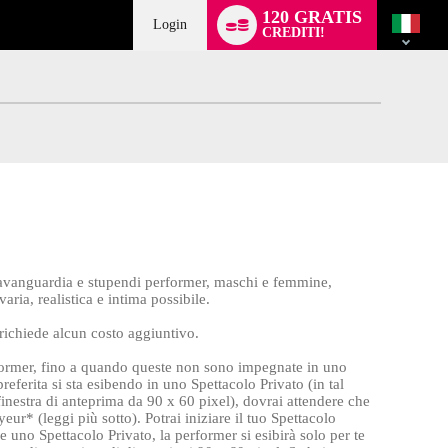
Language
120 GRATIS
switch
Login
CREDITI!
all'avanguardia e stupendi performer, maschi e femmine,
aria, realistica e intima possibile.
 richiede alcun costo aggiuntivo.
performer, fino a quando queste non sono impegnate in uno
referita si sta esibendo in uno Spettacolo Privato (in tal
finestra di anteprima da 90 x 60 pixel), dovrai attendere che
ur* (leggi più sotto). Potrai iniziare il tuo Spettacolo
e uno Spettacolo Privato, la performer si esibirà solo per te