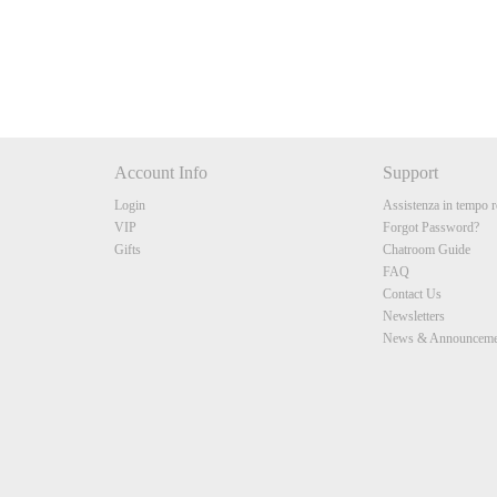
10:00
CLAIM YOUR BONUS
Account Info
Support
Login
Assistenza in tempo r
VIP
Forgot Password?
Gifts
Chatroom Guide
FAQ
Contact Us
Newsletters
News & Announceme