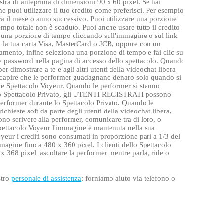
nestra di anteprima di dimensioni 90 x 60 pixel. Se hai
he puoi utilizzare il tuo credito come preferisci. Per esempio
ra il mese o anno successivo. Puoi utilizzare una porzione
empo totale non è scaduto. Puoi anche usare tutto il credito
re una porzione di tempo cliccando sull'immagine o sul link
e la tua carta Visa, MasterCard o JCB, oppure con un
gamento, infine seleziona una porzione di tempo e fai clic su
 e password nella pagina di accesso dello spettacolo. Quando
r dimostrare a te e agli altri utenti della videochat libera
evi capire che le performer guadagnano denaro solo quando si
zione Spettacolo Voyeur. Quando le performer si stanno
 uno Spettacolo Privato, gli UTENTI REGISTRATI possono
performer durante lo Spettacolo Privato. Quando le
hieste soft da parte degli utenti della videochat libera,
ono scrivere alla performer, comunicare tra di loro, o
Spettacolo Voyeur l'immagine è mantenuta nella sua
yeur i crediti sono consumati in proporzione pari a 1/3 del
agine fino a 480 x 360 pixel. I clienti dello Spettacolo
x 368 pixel, ascoltare la performer mentre parla, ride o
stro
personale di assistenza
: forniamo aiuto via telefono o