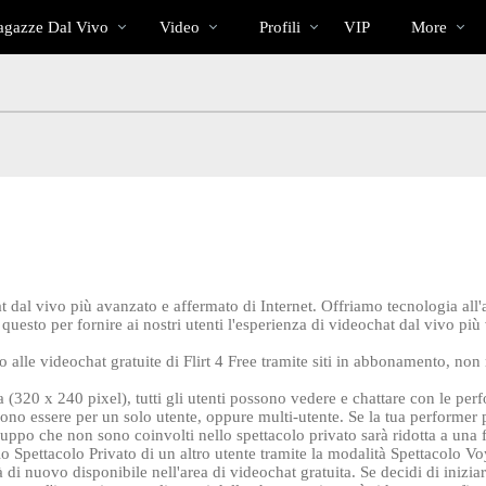
Di
bio
Special
gazze Dal Vivo
Video
Profili
VIP
More
tendenza
ochat dal vivo più avanzato e affermato di Internet. Offriamo tecnologia 
questo per fornire ai nostri utenti l'esperienza di videochat dal vivo più v
o alle videochat gratuite di Flirt 4 Free tramite siti in abbonamento, non
ita (320 x 240 pixel), tutti gli utenti possono vedere e chattare con le 
sono essere per un solo utente, oppure multi-utente. Se la tua performer p
gruppo che non sono coinvolti nello spettacolo privato sarà ridotta a una 
o Spettacolo Privato di un altro utente tramite la modalità Spettacolo Voye
 di nuovo disponibile nell'area di videochat gratuita. Se decidi di iniziar